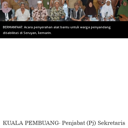
BERMANFAAT: Acara penyerahan alat bantu untuk warga penyandang
disabilitas di Seruyan, kemarin.
KUALA PEMBUANG- Penjabat (Pj) Sekretaris