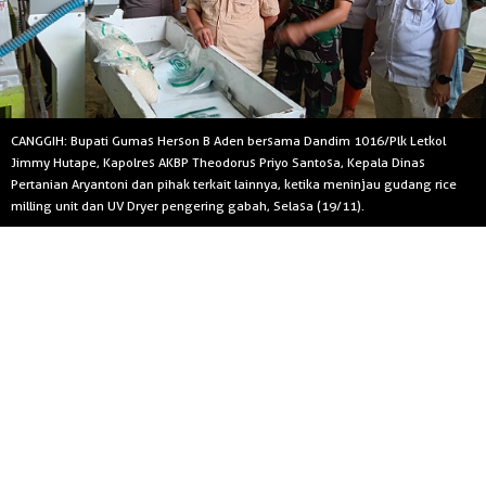
CANGGIH: Bupati Gumas Herson B Aden bersama Dandim 1016/Plk Letkol
Jimmy Hutape, Kapolres AKBP Theodorus Priyo Santosa, Kepala Dinas
Pertanian Aryantoni dan pihak terkait lainnya, ketika meninjau gudang rice
milling unit dan UV Dryer pengering gabah, Selasa (19/11).