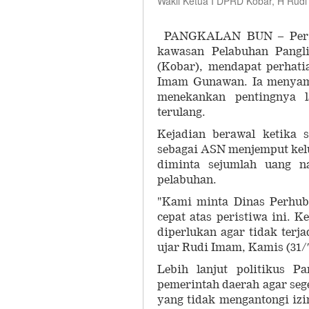
Wakil Ketua I DPRD Kobar, H Rud
PANGKALAN BUN – Peristi
kawasan Pelabuhan Pangl
(Kobar), mendapat perhat
Imam Gunawan. Ia menyamp
menekankan pentingnya l
terulang.
Kejadian berawal ketika 
sebagai ASN menjemput kelu
diminta sejumlah uang n
pelabuhan.
"Kami minta Dinas Perhub
cepat atas peristiwa ini. 
diperlukan agar tidak terj
ujar Rudi Imam, Kamis (31/7
Lebih lanjut politikus P
pemerintah daerah agar sege
yang tidak mengantongi izi