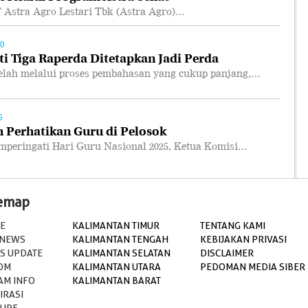
tra Agro Lestari Tbk (Astra Agro)…
00
i Tiga Raperda Ditetapkan Jadi Perda
ah melalui proses pembahasan yang cukup panjang,…
5
 Perhatikan Guru di Pelosok
ringati Hari Guru Nasional 2025, Ketua Komisi…
temap
E
KALIMANTAN TIMUR
TENTANG KAMI
 NEWS
KALIMANTAN TENGAH
KEBIJAKAN PRIVASI
S UPDATE
KALIMANTAN SELATAN
DISCLAIMER
OM
KALIMANTAN UTARA
PEDOMAN MEDIA SIBER
AM INFO
KALIMANTAN BARAT
IRASI