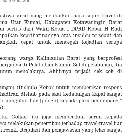
i Imam Gunawan.
wa viral yang melibatkan para sopir travel di
ima Utar Kumai, Kabupaten Kotawaringin Barat
ian serius dari Wakil Ketua I DPRD Kobar H Rudi
aikan keprihatinannya atas insiden tersebut dan
angkah cepat untuk mencegah kejadian serupa
seorang warga Kalimantan Barat yang berprofesi
arganya di Pelabuhan Kumai. Sat di pelabuhan, dia
amun menolaknya. Akhirnya terjadi cek cok di
ungan (Dishub) Kobar untuk memberikan respons
Kehadiran dishub pada saat kedatangan kapal sangat
adi pungutan liar (pungli) kepada para penumpang,"
).
artai Golkar itu juga memberikan saran kepada
ra melakukan penertiban terhadap travel-travel liar
n resmi. Regulasi dan pengawasan yang jelas sangat