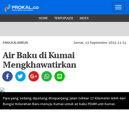
Toggl
navig
HOME
TERPOPULER
INDEX
PANGKALANBUN
Jumat, 11 September 2015 21:13
Air Baku di Kumai
Mengkhawatirkan
Pipa yang sedang dipasang disepanjang jalan sekitar 17 Kilometer lebih dari
Bungur Kelurahan Baru menuju Kumai untuk air baku PDAM unit Kumai.