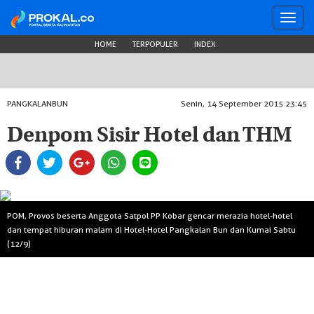
Toggl
navig
HOME
TERPOPULER
INDEX
PANGKALANBUN
Senin, 14 September 2015 23:45
Denpom Sisir Hotel dan THM
POM, Provos beserta Anggota Satpol PP Kobar gencar merazia hotel-hotel
dan tempat hiburan malam di Hotel-Hotel Pangkalan Bun dan Kumai Sabtu
(12/9)