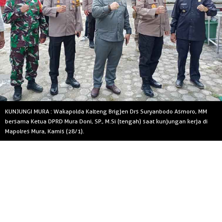
KUNJUNGI MURA : Wakapolda Kalteng Brigjen Drs Suryanbodo Asmoro, MM
bersama Ketua DPRD Mura Doni, SP., M.Si (tengah) saat kunjungan kerja di
Mapolres Mura, Kamis (28/1).