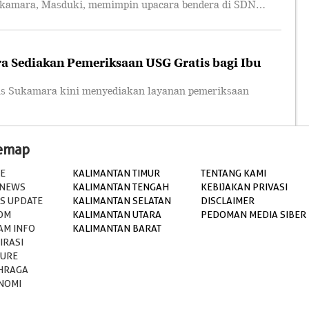
amara, Masduki, memimpin upacara bendera di SDN…
 Sediakan Pemeriksaan USG Gratis bagi Ibu
Sukamara kini menyediakan layanan pemeriksaan
temap
E
KALIMANTAN TIMUR
TENTANG KAMI
 NEWS
KALIMANTAN TENGAH
KEBIJAKAN PRIVASI
S UPDATE
KALIMANTAN SELATAN
DISCLAIMER
OM
KALIMANTAN UTARA
PEDOMAN MEDIA SIBER
AM INFO
KALIMANTAN BARAT
IRASI
TURE
HRAGA
NOMI