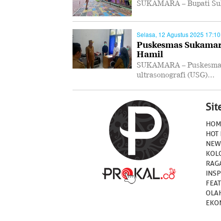
SUKAMARA – Bupati Suk
Selasa, 12 Agustus 2025 17:10
Puskesmas Sukamara
Hamil
SUKAMARA – Puskesmas 
ultrasonografi (USG)…
Si
HOM
HOT
NEW
KOL
RAG
INSP
FEA
OLA
EKO