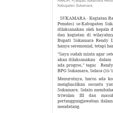
RAKOR: Pj Bupati Sukamara Rend
Kabupaten Sukamara.
SUKAMARA - Kegiatan Rap
Pemdes) se-Kabupaten Suk
dilaksanakan oleh kepala 
dan kegiatan di wilayahn
Bupati Sukamara Rendy L
hanya seremonial, tetapi h
"Saya sudah minta agar sete
akan dilaksanakan dalam 
ada progres," tegas Rend
BPG Sukamara, Selasa (15/1
Menurutnya, harus ada ko
menghasilkan sesuatu ya
Sukamara. Selain membahas
triwulan III dan masuk
pertanggungjawaban dalam
mendatang.