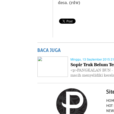
desa. (rdw)
BACA JUGA
Minggu, 13 September 2015 21
Sopir Truk Belum Te
<p>PANGKALAN BUN - Sat
masih menyelidiki kece
Si
HOM
HOT
NEW