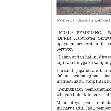
Wakil ketua I Dewan Perwakilkan
KUALA PEMBUANG - Waki
(DPRD) Kabupaten Seruya
upayakan pemerataan insfra
Seruyan.
“Dalam artian hal ini dirasa
tapi rata hingga ke kampun
Harsandi juga berani klai
dalam pembangunan daer
insfrastruktur yang tidak 
“Peningkatan pembangunan
wilayah hulu, kita harus adi
Menurutnya, pemerintah d
ini harus adil. Jadi, pemban