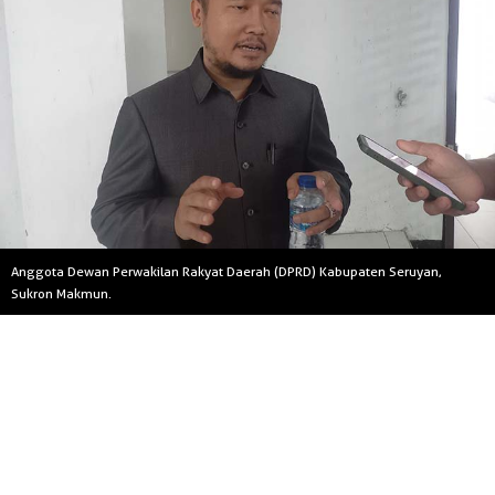
Anggota Dewan Perwakilan Rakyat Daerah (DPRD) Kabupaten Seruyan,
Sukron Makmun.