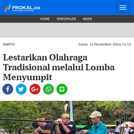
Toggl
navig
HOME
TERPOPULER
INDEX
BARITO
Senin, 11 November 2024 11:11
Lestarikan Olahraga
Tradisional melalui Lomba
Menyumpit