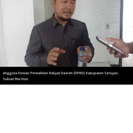
Anggota Dewan Perwakilan Rakyat Daerah (DPRD) Kabupaten Seruyan,
Sukran Ma’mun