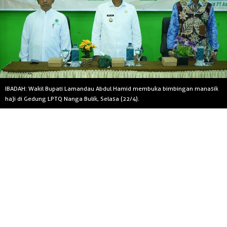
IBADAH: Wakil Bupati Lamandau Abdul Hamid membuka bimbingan manasik
haji di Gedung LPTQ Nanga Bulik, Selasa (22/4).