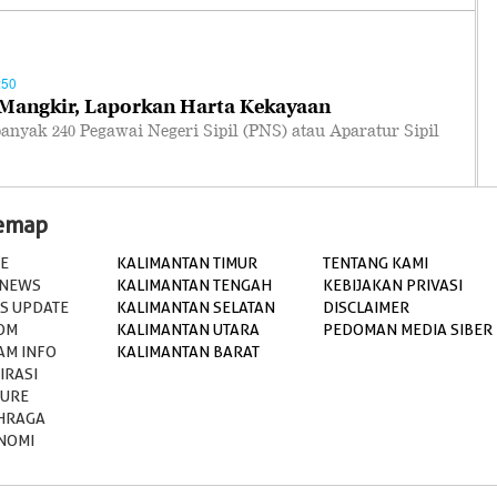
:50
Mangkir, Laporkan Harta Kekayaan
yak 240 Pegawai Negeri Sipil (PNS) atau Aparatur Sipil
temap
E
KALIMANTAN TIMUR
TENTANG KAMI
 NEWS
KALIMANTAN TENGAH
KEBIJAKAN PRIVASI
S UPDATE
KALIMANTAN SELATAN
DISCLAIMER
OM
KALIMANTAN UTARA
PEDOMAN MEDIA SIBER
AM INFO
KALIMANTAN BARAT
IRASI
TURE
HRAGA
NOMI