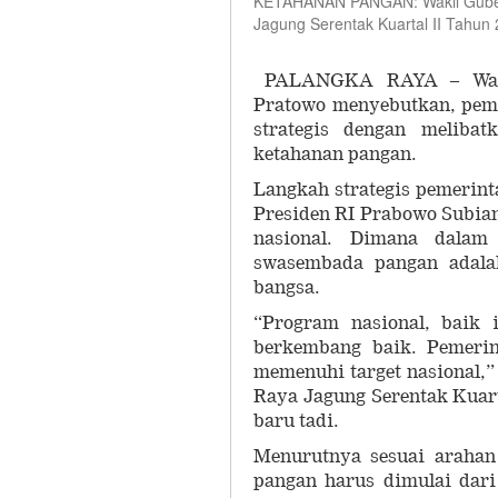
KETAHANAN PANGAN: Wakil Gubern
Jagung Serentak Kuartal II Tahun 
PALANGKA RAYA – Wakil
Pratowo menyebutkan, peme
strategis dengan meliba
ketahanan pangan.
Langkah strategis pemerint
Presiden RI Prabowo Subian
nasional. Dimana dalam
swasembada pangan adala
bangsa.
“Program nasional, baik
berkembang baik. Pemerin
memenuhi target nasional,”
Raya Jagung Serentak Kuarta
baru tadi.
Menurutnya sesuai arahan
pangan harus dimulai dari