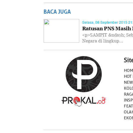
BACA JUGA
Selasa, 08 September 2015 21
Ratusan PNS Masih 
<p>SAMPIT &ndash; Seban
Negara di lingkup…
Si
HOM
HOT
NEW
KOL
RAG
INSP
FEA
OLA
EKO