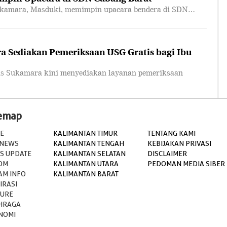
amara, Masduki, memimpin upacara bendera di SDN…
 Sediakan Pemeriksaan USG Gratis bagi Ibu
Sukamara kini menyediakan layanan pemeriksaan
temap
E
KALIMANTAN TIMUR
TENTANG KAMI
 NEWS
KALIMANTAN TENGAH
KEBIJAKAN PRIVASI
S UPDATE
KALIMANTAN SELATAN
DISCLAIMER
OM
KALIMANTAN UTARA
PEDOMAN MEDIA SIBER
AM INFO
KALIMANTAN BARAT
IRASI
TURE
HRAGA
NOMI