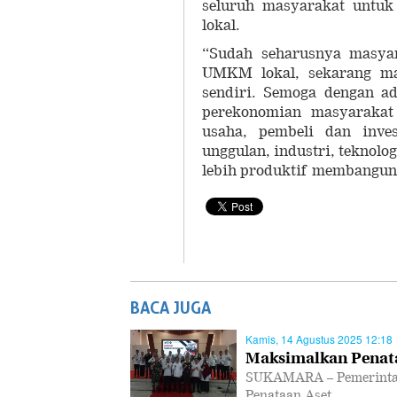
seluruh masyarakat untu
lokal.
“Sudah seharusnya masya
UMKM lokal, sekarang ma
sendiri. Semoga dengan a
perekonomian masyarakat
usaha, pembeli dan inve
unggulan, industri, teknol
lebih produktif membangun 
BACA JUGA
Kamis, 14 Agustus 2025 12:18
Maksimalkan Penata
SUKAMARA – Pemerintah
Penataan Aset…