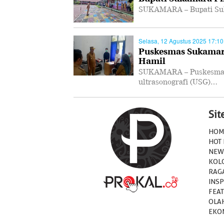
SUKAMARA – Bupati Suk
Selasa, 12 Agustus 2025 17:10
Puskesmas Sukamara
Hamil
SUKAMARA – Puskesmas 
ultrasonografi (USG)…
Si
HOM
HOT
NEW
KOL
RAG
INSP
FEA
OLA
EKO