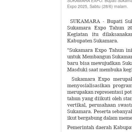
SUKAMARA EXPO: Bupati Sukama
Expo 2025, Sabtu (28/6) malam.
SUKAMARA - Bupati Suk
Sukamara Expo Tahun 20
Kegiatan itu dilaksanak
Kabupaten Sukamara.
"Sukamara Expo Tahun ini
untuk Membangun Sukamara
baru bisa mewujudkan Suka
Masduki saat membuka kegia
Sukamara Expo merupaka
menyosialisasikan program
merupakan representasi po
tahun yang diikuti oleh sta
vertikal, perusahaan swas
Sukamara. Peserta sebanyak
ikut bergabung dalam meme
Pemerintah daerah Kabupa