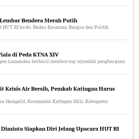
 Lembar Bendera Merah Putih
T RI ke-80, Badan Kesatuan Bangsa dan Politik
ala di Peda KTNA XIV
en Lamandau berhasil memborong sejumlah penghargaan
t Krisis Air Bersih, Pemkab Katingan Harus
Hampalit, Kecamatan Katingan Hilir, Kabupaten
 Diminta Siapkan Diri Jelang Upacara HUT RI