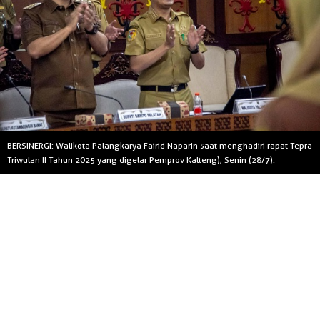
BERSINERGI: Walikota Palangkarya Fairid Naparin saat menghadiri rapat Tepra
Triwulan II Tahun 2025 yang digelar Pemprov Kalteng), Senin (28/7).