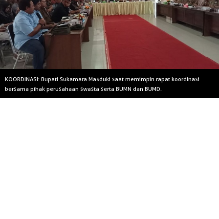
KOORDINASI: Bupati Sukamara Masduki saat memimpin rapat koordinasi
bersama pihak perusahaan swasta serta BUMN dan BUMD.