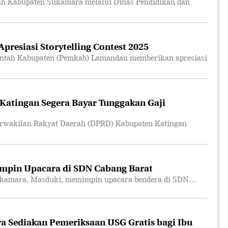
 Kabupaten Sukamara melalui Dinas Pendidikan dan
resiasi Storytelling Contest 2025
tah Kabupaten (Pemkab) Lamandau memberikan apresiasi
atingan Segera Bayar Tunggakan Gaji
akilan Rakyat Daerah (DPRD) Kabupaten Katingan
mpin Upacara di SDN Cabang Barat
amara, Masduki, memimpin upacara bendera di SDN…
 Sediakan Pemeriksaan USG Gratis bagi Ibu