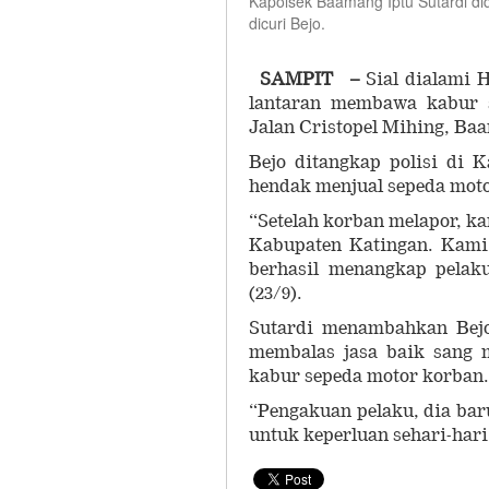
Kapolsek Baamang Iptu Sutardi di
dicuri Bejo.
SAMPIT –
Sial dialami H
lantaran membawa kabur s
Jalan Cristopel Mihing, Ba
Bejo ditangkap polisi di 
hendak menjual sepeda mot
“Setelah korban melapor, k
Kabupaten Katingan. Kami
berhasil menangkap pelak
(23/9).
Sutardi menambahkan Bejo
membalas jasa baik sang 
kabur sepeda motor korban.
“Pengakuan pelaku, dia bar
untuk keperluan sehari-har