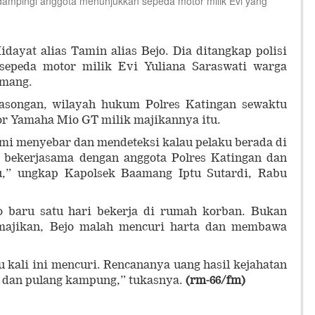
dampingi anggota menunjukkan sepeda motor milik Evi yang
idayat alias Tamin alias Bejo. Dia ditangkap polisi
epeda motor milik Evi Yuliana Saraswati warga
amang.
Kasongan, wilayah hukum Polres Katingan sewaktu
or Yamaha Mio GT milik majikannya itu.
ami menyebar dan mendeteksi kalau pelaku berada di
 bekerjasama dengan anggota Polres Katingan dan
u,” ungkap Kapolsek Baamang Iptu Sutardi, Rabu
 baru satu hari bekerja di rumah korban. Bukan
majikan, Bejo malah mencuri harta dan membawa
u kali ini mencuri. Rencananya uang hasil kejahatan
i dan pulang kampung,” tukasnya.
(rm-66/fm)