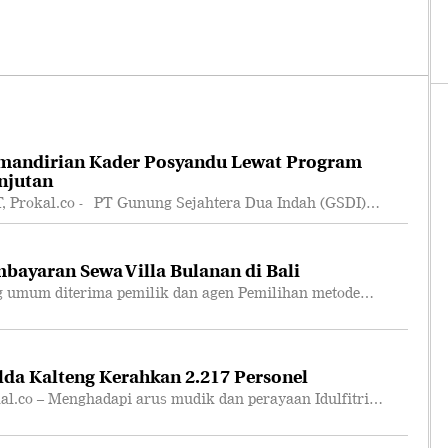
mandirian Kader Posyandu Lewat Program
njutan
rokal.co - PT Gunung Sejahtera Dua Indah (GSDI)…
bayaran Sewa Villa Bulanan di Bali
 umum diterima pemilik dan agen Pemilihan metode…
lda Kalteng Kerahkan 2.217 Personel
co – Menghadapi arus mudik dan perayaan Idulfitri…