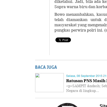
diketahui. Jadi, bila ada k
Supra warna biru dan korba
Bowo menambahkan, kasus 
telah diamankan untuk di
masyarakat yang mengenalny
pungkas perwira polri ini. 
BACA JUGA
Selasa, 08 September 2015 21
Ratusan PNS Masih 
<p>SAMPIT &ndash; Seban
Negara di lingkup…
Si