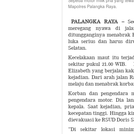
Sepeda motor milik pria yang tew
Mapolres Palangka Raya.
PALANGKA RAYA –
Seo
meregang nyawa di jala
ditungganginya menabrak El
luka serius dan harus di
Selatan.
Kecelakaan maut itu terja
sekitar pukul 21.00 WIB.
Elizabeth yang berjalan kaki
kejadian. Dari arah jalan
melaju dan menabrak korba
Korban dan pengendara m
pengendara motor. Dia la
kepala. Saat kejadian, pr
kecepatan tinggi. Hingga k
dievakuasi ke RSUD Doris S
”Di sekitar lokasi mini