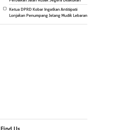
Perbaikan Jalan Rusak Segera Dilakukan
Ketua DPRD Kobar Ingatkan Antisipasi
Lonjakan Penumpang Jelang Mudik Lebaran
Find Us