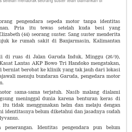
as setelah menabrak seorang suster telah diamankan di
rang pengendara sepeda motor tanpa identitas
nan. Pria itu tewas setelah kuda besi yang
izabeth (44) seorang suster. Sang suster menderita
rujuk ke rumah sakit di Banjarmasin, Kalimantan
di di ruas di Jalan Garuda Induk, Minggu (26/9),
 Kasat Lantas AKP Bowo Tri Handoko mengatakan,
 berniat berobat ke klinik yang tak jauh dari lokasi
 Rajawali menuju bundaran Garuda, pengedara motor
n.
otor sama-sama terjatuh. Nasib malang dialami
ngsung meninggal dunia karena benturan keras di
ia itu tidak menggunakan helm dan melaju dengan
ini identitasnya belum diketahui dan jasadnya sudah
lyvanus.
m penerangan. Identitas pengendara pun belum