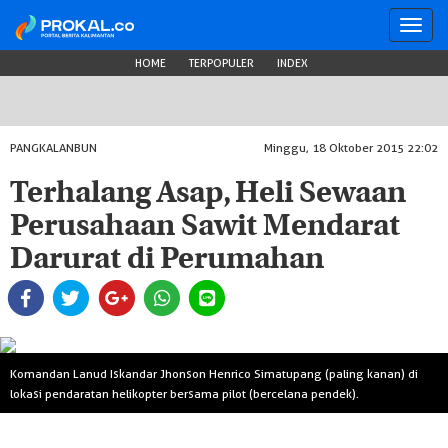
Toggl
navig
HOME
TERPOPULER
INDEX
PANGKALANBUN
Minggu, 18 Oktober 2015 22:02
Terhalang Asap, Heli Sewaan
Perusahaan Sawit Mendarat
Darurat di Perumahan
Komandan Lanud Iskandar Jhonson Henrico Simatupang (paling kanan) di
lokasi pendaratan helikopter bersama pilot (bercelana pendek).