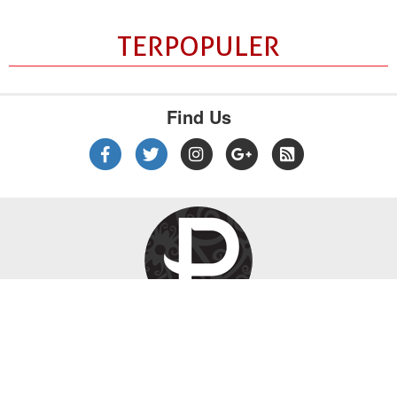
TERPOPULER
Find Us
|
|
|
Tentang Kami
Kebijakan Privasi
Disclaimer
Pedoman Media Siber