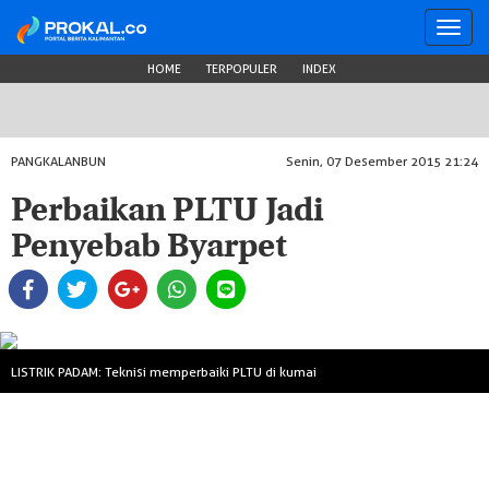
Toggl
navig
HOME
TERPOPULER
INDEX
PANGKALANBUN
Senin, 07 Desember 2015 21:24
Perbaikan PLTU Jadi
Penyebab Byarpet
LISTRIK PADAM: Teknisi memperbaiki PLTU di kumai