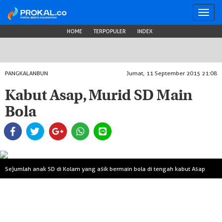
Toggl
navig
HOME
TERPOPULER
INDEX
PANGKALANBUN
Jumat, 11 September 2015 21:08
Kabut Asap, Murid SD Main
Bola
Sejumlah anak SD di Kolam yang asik bermain bola di tengah kabut Asap