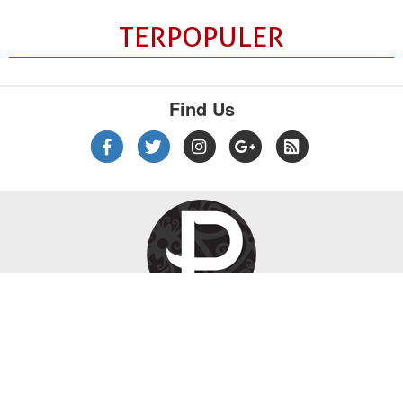
TERPOPULER
Find Us
|
|
|
Tentang Kami
Kebijakan Privasi
Disclaimer
Pedoman Media Siber