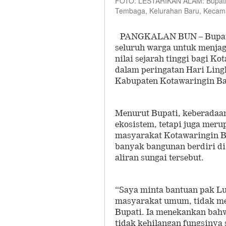
FOTO: LESTARIKAN ALAM: Bupati
Tembaga, Kelurahan Baru, Kecama
PANGKALAN BUN – Bupati 
seluruh warga untuk menjag
nilai sejarah tinggi bagi K
dalam peringatan Hari Ling
Kabupaten Kotawaringin Bar
Menurut Bupati, keberadaan
ekosistem, tetapi juga meru
masyarakat Kotawaringin Ba
banyak bangunan berdiri di
aliran sungai tersebut.
“Saya minta bantuan pak L
masyarakat umum, tidak men
Bupati. Ia menekankan bahw
tidak kehilangan fungsinya 