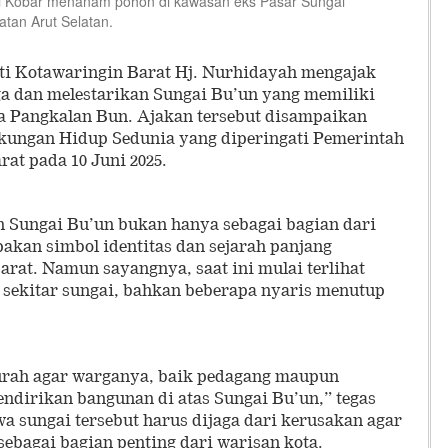
 Kobar menanam pohon di kawasan eks Pasar Sungai
tan Arut Selatan.
Kotawaringin Barat Hj. Nurhidayah mengajak
a dan melestarikan Sungai Bu’un yang memiliki
ota Pangkalan Bun. Ajakan tersebut disampaikan
kungan Hidup Sedunia yang diperingati Pemerintah
at pada 10 Juni 2025.
 Sungai Bu’un bukan hanya sebagai bagian dari
pakan simbol identitas dan sejarah panjang
rat. Namun sayangnya, saat ini mulai terlihat
 sekitar sungai, bahkan beberapa nyaris menutup
urah agar warganya, baik pedagang maupun
dirikan bangunan di atas Sungai Bu’un,” tegas
a sungai tersebut harus dijaga dari kerusakan agar
sebagai bagian penting dari warisan kota.