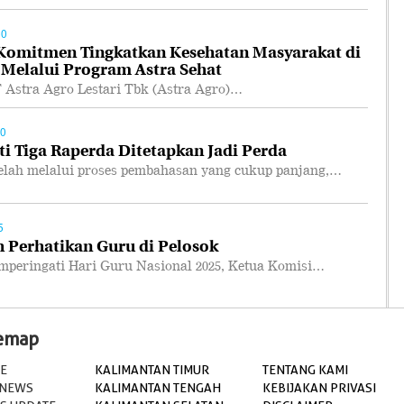
50
 Komitmen Tingkatkan Kesehatan Masyarakat di
 Melalui Program Astra Sehat
tra Agro Lestari Tbk (Astra Agro)…
00
i Tiga Raperda Ditetapkan Jadi Perda
ah melalui proses pembahasan yang cukup panjang,…
5
 Perhatikan Guru di Pelosok
ringati Hari Guru Nasional 2025, Ketua Komisi…
temap
E
KALIMANTAN TIMUR
TENTANG KAMI
 NEWS
KALIMANTAN TENGAH
KEBIJAKAN PRIVASI