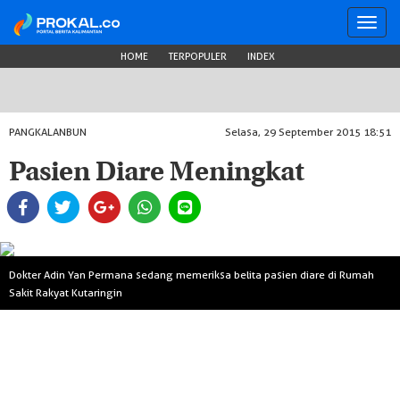
Toggl
navig
HOME
TERPOPULER
INDEX
PANGKALANBUN
Selasa, 29 September 2015 18:51
Pasien Diare Meningkat
Dokter Adin Yan Permana sedang memeriksa belita pasien diare di Rumah
Sakit Rakyat Kutaringin