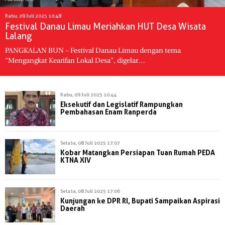
Rabu, 09 Juli 2025 10:48
Festival Danau Limau Meriahkan HUT Desa Wisata
Lalang
PANGKALAN BUN – Festival Danau Limau dengan tema
“Mengangkat Kearifan Lokal Desa", digelar…
Rabu, 09 Juli 2025 10:44
Eksekutif dan Legislatif Rampungkan
Pembahasan Enam Ranperda
Selasa, 08 Juli 2025 17:07
Kobar Matangkan Persiapan Tuan Rumah PEDA
KTNA XIV
Selasa, 08 Juli 2025 17:06
Kunjungan ke DPR RI, Bupati Sampaikan Aspirasi
Daerah