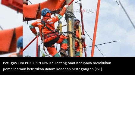
Petugas Tim PDKB PLN UIW Kalselteng saat berupaya melakukan
pemeliharaan kelistrikan dalam keadaan bertegangan.(IST)