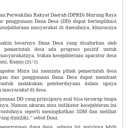
wan Perwakilan Rakyat Daerah (DPRD) Murung Raya
r penggunaan Dana Desa (DD) dapat berimplikasi
 kesejahteraan masyarakat di daerahnya, khususnya
makin besarnya Dana Desa yang disalurkan oleh
 pemerintah desa ada progress positif untuk
 masyarakatnya, bukan kesejahteraan aparatur desa
oni, Kamis (21/1).
paten Mura ini meminta pihak pemerintah desa
apan dan penggunaan Dana Desa dapat membuat
 untuk melakukan pemberdayaan dalam upaya
 masyarakat di desa.
unaan DD yang prinsipnya asal bisa terserap tanpa
nya. Namun ukuran atau indikator kesejahteran ini
t contohnya seperti meningkatkan SDM dan melihat
yang dimiliki,” sebut Doni.
 penggunaan dana desa, selama ini porsinya lebih