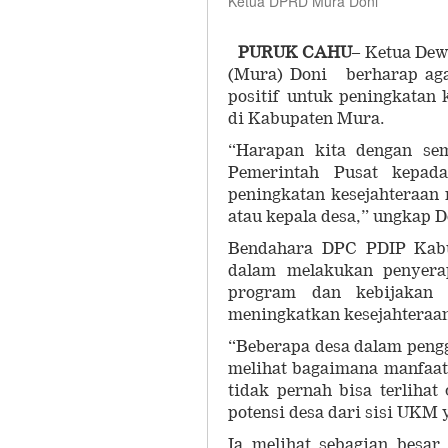
Ketua DPRD Mura Doni
PURUK CAHU
– Ketua De
(Mura) Doni berharap aga
positif untuk peningkatan
di Kabupaten Mura.
“Harapan kita dengan se
Pemerintah Pusat kepada
peningkatan kesejahteraan
atau kepala desa,” ungkap D
Bendahara DPC PDIP Kabu
dalam melakukan penyer
program dan kebijakan
meningkatkan kesejahteraan
“Beberapa desa dalam pengg
melihat bagaimana manfaat
tidak pernah bisa terliha
potensi desa dari sisi UKM 
Ia melihat sebagian besar