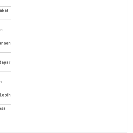
rakat
an
canaan
 Bayar
n
 Lebih
esa