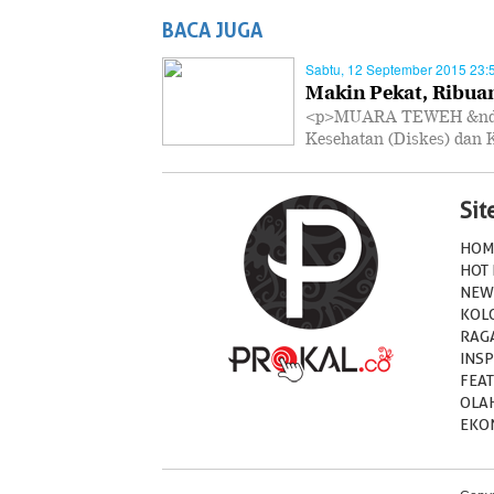
BACA JUGA
Sabtu, 12 September 2015 23:
Makin Pekat, Ribua
<p>MUARA TEWEH &ndash
Kesehatan (Diskes) dan
Si
HOM
HOT
NEW
KOL
RAG
INSP
FEA
OLA
EKO