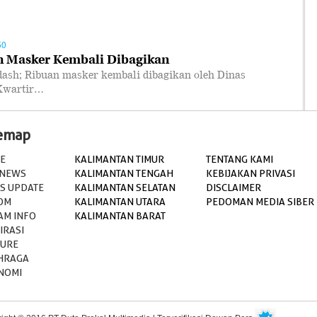
50
n Masker Kembali Dibagikan
; Ribuan masker kembali dibagikan oleh Dinas
 Kwartir…
temap
E
KALIMANTAN TIMUR
TENTANG KAMI
 NEWS
KALIMANTAN TENGAH
KEBIJAKAN PRIVASI
S UPDATE
KALIMANTAN SELATAN
DISCLAIMER
OM
KALIMANTAN UTARA
PEDOMAN MEDIA SIBER
AM INFO
KALIMANTAN BARAT
IRASI
TURE
HRAGA
NOMI