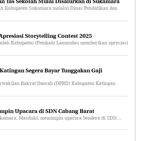
n Tas Sekolah Mulai Disalurkan di Sukamara
 Kabupaten Sukamara melalui Dinas Pendidikan dan
resiasi Storytelling Contest 2025
tah Kabupaten (Pemkab) Lamandau memberikan apresiasi
atingan Segera Bayar Tunggakan Gaji
akilan Rakyat Daerah (DPRD) Kabupaten Katingan
mpin Upacara di SDN Cabang Barat
amara, Masduki, memimpin upacara bendera di SDN…