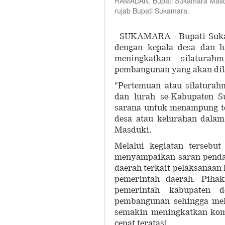
RAMADAN: Bupati Sukamara Masduk
rujab Bupati Sukamara.
SUKAMARA - Bupati Suka
dengan kepala desa dan l
meningkatkan silaturah
pembangunan yang akan dil
"Pertemuan atau silaturah
dan lurah se-Kabupaten S
sarana untuk menampung te
desa atau kelurahan dala
Masduki.
Melalui kegiatan tersebu
menyampaikan saran penda
daerah terkait pelaksanaan k
pemerintah daerah. Piha
pemerintah kabupaten d
pembangunan sehingga mel
semakin meningkatkan komu
cepat teratasi.