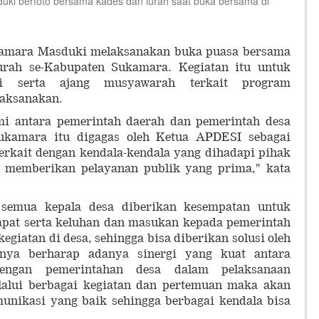
i berfoto bersama kades dan lurah saat buka bersama di
mara Masduki melaksanakan buka puasa bersama
urah se-Kabupaten Sukamara. Kegiatan itu untuk
mi serta ajang musyawarah terkait program
aksanakan.
mi antara pemerintah daerah dan pemerintah desa
ukamara itu digagas oleh Ketua APDESI sebagai
rkait dengan kendala-kendala yang dihadapi pihak
m memberikan pelayanan publik yang prima," kata
t semua kepala desa diberikan kesempatan untuk
pat serta keluhan dan masukan kepada pemerintah
egiatan di desa, sehingga bisa diberikan solusi oleh
knya berharap adanya sinergi yang kuat antara
engan pemerintahan desa dalam pelaksanaan
alui berbagai kegiatan dan pertemuan maka akan
nikasi yang baik sehingga berbagai kendala bisa