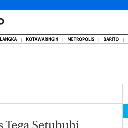
ALANGKA
|
KOTAWARINGIN
|
METROPOLIS
|
BARITO
|
Rs Tega Setubuhi