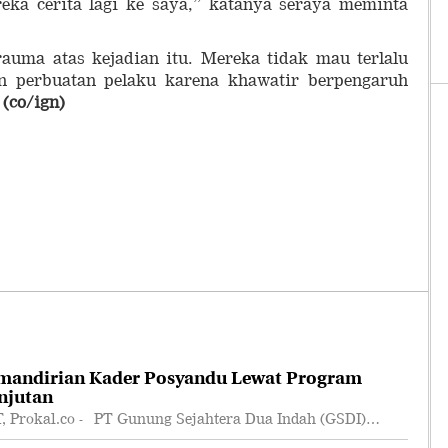
eka cerita lagi ke saya,” katanya seraya meminta
auma atas kejadian itu. Mereka tidak mau terlalu
an perbuatan pelaku karena khawatir berpengaruh
.
(co/ign)
mandirian Kader Posyandu Lewat Program
njutan
rokal.co - PT Gunung Sejahtera Dua Indah (GSDI)…