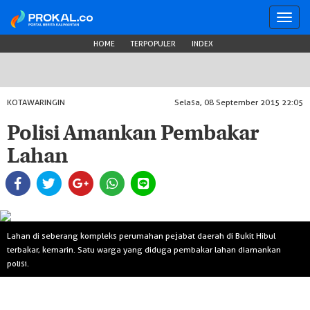
Toggl
navig
HOME
TERPOPULER
INDEX
KOTAWARINGIN
Selasa, 08 September 2015 22:05
Polisi Amankan Pembakar
Lahan
Lahan di seberang kompleks perumahan pejabat daerah di Bukit Hibul
terbakar, kemarin. Satu warga yang diduga pembakar lahan diamankan
polisi.