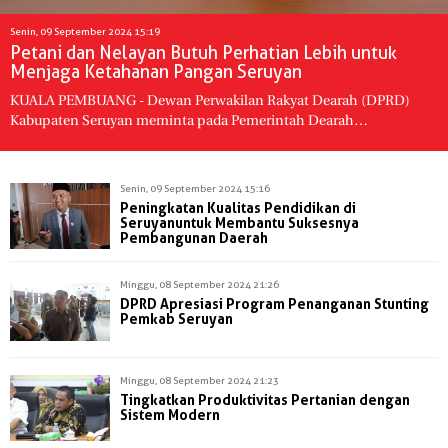
Senin, 09 September 2024 15:19
Petani dan Nelayan Butuh Perhatian Lebih untuk
Menjaga Ketahanan Pangan Seruyan
KUALA PEMBUANG - Dewan Perwakilan Rakyat Dearah (DPRD)
Kabupaten Seruyan meminta pada Pemerintah Dearah…
Senin, 09 September 2024 15:16
Peningkatan Kualitas Pendidikan di
Seruyanuntuk Membantu Suksesnya
Pembangunan Daerah
Minggu, 08 September 2024 21:26
DPRD Apresiasi Program Penanganan Stunting
Pemkab Seruyan
Minggu, 08 September 2024 21:23
Tingkatkan Produktivitas Pertanian dengan
Sistem Modern