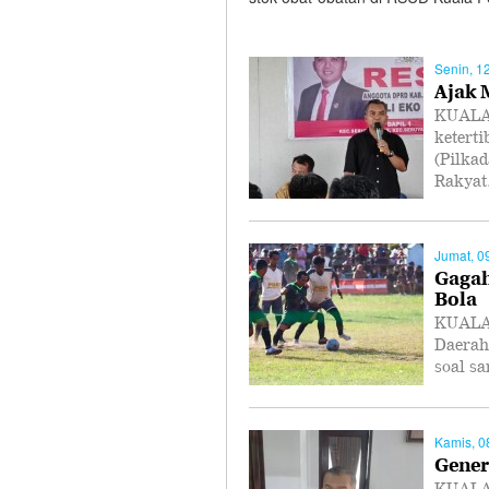
Senin, 1
Ajak 
KUALA
ketert
(Pilka
Rakya
Jumat, 0
Gagah
Bola
KUALA 
Daerah
soal s
Kamis, 0
Gener