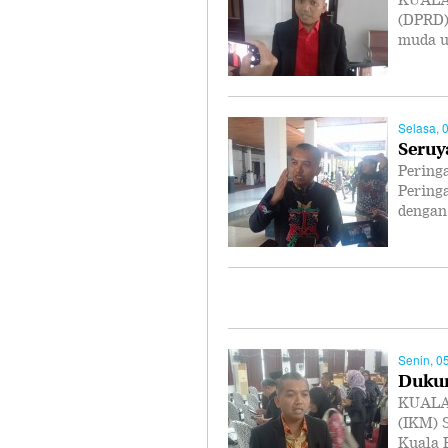
KUALA 
(DPRD)
muda u
Selasa, 
Seruy
Pering
Pering
dengan
Senin, 0
Dukun
KUALA 
(IKM) 
Kuala 