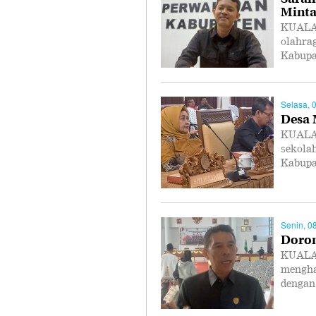
Minta
KUALA 
olahra
Kabupa
Selasa, 
Desa 
KUALA 
sekola
Kabupa
Senin, 0
Doron
KUALA 
mengha
dengan