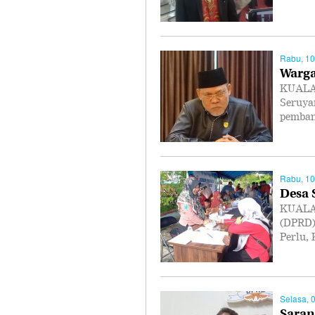
Rabu, 10
Warga
KUALA 
Seruya
pemban
Rabu, 10
Desa 
KUALA 
(DPRD)
Perlu,
Selasa, 
Saran