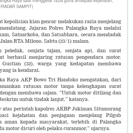
ngka Raya saat menggelar razia guna antisipasi kejahatan,
DI/RADAR SAMPIT)
epolisian kian gencar melakukan razia menjelang
 mendatang. Jajaran Polres Palangka Raya melalui
elkam, Satnarkoba, dan Satsabhara, secara mendadak
 Jalan RTA Milono, Sabtu (23/1) malam.
 peledak, senjata tajam, senjata api, dan surat
at berhasil menjaring ratusan pengendara motor.
 Gustian (32), warga yang kedapatan membawa
yang ia kendarai.
ngka Raya AKP Bowo Tri Handoko mengatakan, dari
gamankan ratusan motor tanpa kelengkapan surat
 dengan membawa sajam. ”Untuk motor ditilang dan
eskrim untuk tindak lanjut,” katanya.
ar atas perintah kapolres AKBP Jukiman Situmorang
pasi kejahatan dan penjagaan menjelang Pilgub
a aman kepada masyarakat, terlebih di Palangka
a motor dicuri oleh pelaku curanmor,” ujarnya.