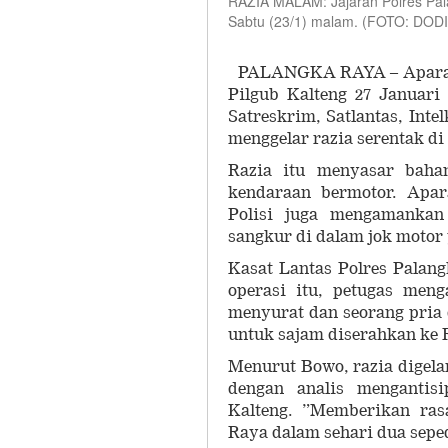
RAZIA MALAM: Jajaran Polres Pala
Sabtu (23/1) malam. (FOTO: DO
PALANGKA RAYA – Aparat k
Pilgub Kalteng 27 Januari
Satreskrim, Satlantas, Int
menggelar razia serentak di
Razia itu menyasar bahan
kendaraan bermotor. Apar
Polisi juga mengamankan
sangkur di dalam jok motor 
Kasat Lantas Polres Pala
operasi itu, petugas men
menyurat dan seorang pria
untuk sajam diserahkan ke R
Menurut Bowo, razia digel
dengan analis mengantisi
Kalteng. ”Memberikan ras
Raya dalam sehari dua seped