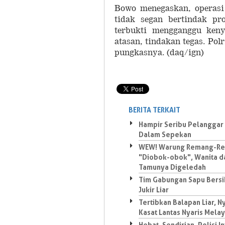
Bowo menegaskan, operasi 
tidak segan bertindak pro
terbukti mengganggu ken
atasan, tindakan tegas. Polr
pungkasnya. (daq/ign)
BERITA TERKAIT
Hampir Seribu Pelanggar 
Dalam Sepekan
WEW! Warung Remang-R
"Diobok-obok", Wanita d
Tamunya Digeledah
Tim Gabungan Sapu Bersi
Jukir Liar
Tertibkan Balapan Liar, 
Kasat Lantas Nyaris Mela
Hebat, Sendirian, Polisi In