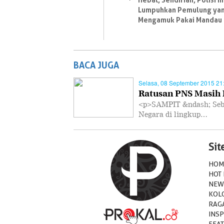
Lumpuhkan Pemulung ya
Mengamuk Pakai Mandau
BACA JUGA
Selasa, 08 September 2015 21
Ratusan PNS Masih 
<p>SAMPIT &ndash; Seban
Negara di lingkup…
Si
HOM
HOT
NEW
KOL
RAG
INSP