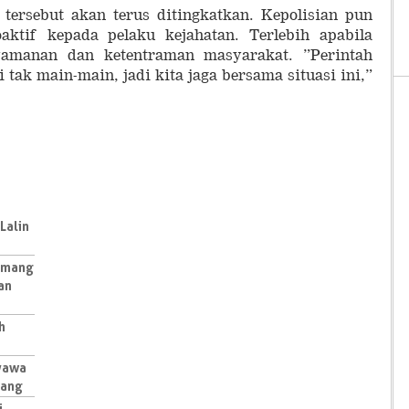
tersebut akan terus ditingkatkan. Kepolisian pun
aktif kepada pelaku kejahatan. Terlebih apabila
yamanan dan ketentraman masyarakat. ”Perintah
i tak main-main, jadi kita jaga bersama situasi ini,”
Lalin
emang
an
h
Nyawa
yang
i