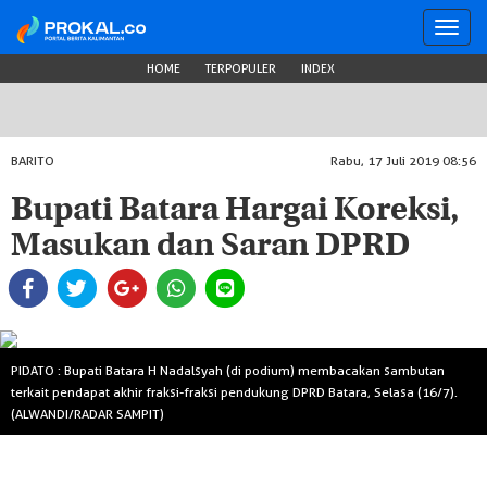
Toggl
navig
HOME
TERPOPULER
INDEX
BARITO
Rabu, 17 Juli 2019 08:56
Bupati Batara Hargai Koreksi,
Masukan dan Saran DPRD
PIDATO : Bupati Batara H Nadalsyah (di podium) membacakan sambutan
terkait pendapat akhir fraksi-fraksi pendukung DPRD Batara, Selasa (16/7).
(ALWANDI/RADAR SAMPIT)