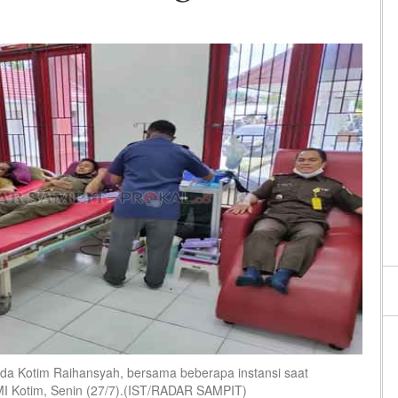
Kotim Raihansyah, bersama beberapa instansi saat
I Kotim, Senin (27/7).(IST/RADAR SAMPIT)