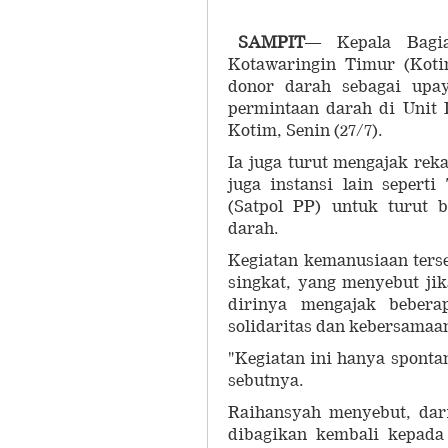
SAMPIT
— Kepala Bagia
Kotawaringin Timur (Koti
donor darah sebagai upa
permintaan darah di Unit
Kotim, Senin (27/7).
Ia juga turut mengajak rek
juga instansi lain sepert
(Satpol PP) untuk turut 
darah.
Kegiatan kemanusiaan ters
singkat, yang menyebut ji
dirinya mengajak bebera
solidaritas dan kebersama
"Kegiatan ini hanya sponta
sebutnya.
Raihansyah menyebut, dari
dibagikan kembali kepada