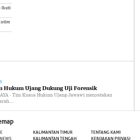
 Ikuti
 Kotim
45
m Hukum Ujang Dukung Uji Forensik
YA - Tim Kuasa Hukum Ujang-Jawawi menyatakan
warah…
temap
E
KALIMANTAN TIMUR
TENTANG KAMI
 NEWS
KALIMANTAN TENGAH
KEBIJAKAN PRIVASI