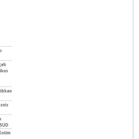
b
gah
ikus
tibkan
snis
n
RSUD
Kotim