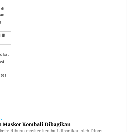
 di
an
s
THR
Lokal
asi
itas
50
n Masker Kembali Dibagikan
; Ribuan masker kembali dibagikan oleh Dinas