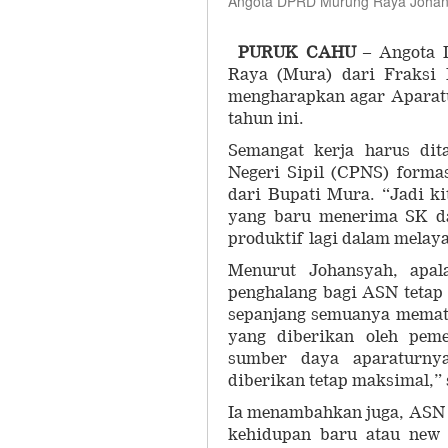
Angota DPRD Murung Raya Joha
PURUK CAHU
– Angota 
Raya (Mura) dari Fraksi 
mengharapkan agar Aparatur
tahun ini.
Semangat kerja harus dit
Negeri Sipil (CPNS) forma
dari Bupati Mura. “Jadi 
yang baru menerima SK dar
produktif lagi dalam melaya
Menurut Johansyah, apal
penghalang bagi ASN tetap
sepanjang semuanya mematu
yang diberikan oleh peme
sumber daya aparaturnya
diberikan tetap maksimal,”
Ia menambahkan juga, ASN 
kehidupan baru atau new