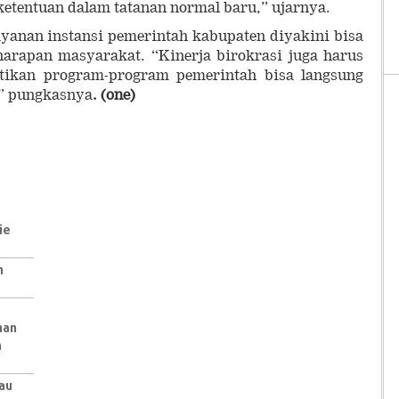
etentuan dalam tatanan normal baru,” ujarnya.
ayanan instansi pemerintah kabupaten diyakini bisa
rapan masyarakat. “Kinerja birokrasi juga harus
stikan program-program pemerintah bisa langsung
,” pungkasnya
. (one)
ie
n
nan
h
au