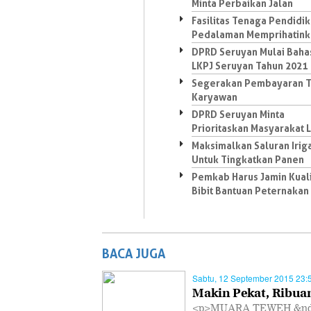
Minta Perbaikan Jalan
Fasilitas Tenaga Pendidik
Pedalaman Memprihatink
DPRD Seruyan Mulai Baha
LKPJ Seruyan Tahun 2021
Segerakan Pembayaran 
Karyawan
DPRD Seruyan Minta
Prioritaskan Masyarakat 
Maksimalkan Saluran Irig
Untuk Tingkatkan Panen
Pemkab Harus Jamin Kual
Bibit Bantuan Peternakan
BACA JUGA
Sabtu, 12 September 2015 23:
Makin Pekat, Ribua
<p>MUARA TEWEH &ndash