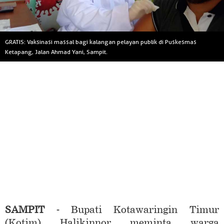
GRATIS: Vaksinasi massal bagi kalangan pelayan publik di Puskesmas
Ketapang, Jalan Ahmad Yani, Sampit.
SAMPIT -
Bupati Kotawaringin Timur
(Kotim) Halikinnor meminta warga