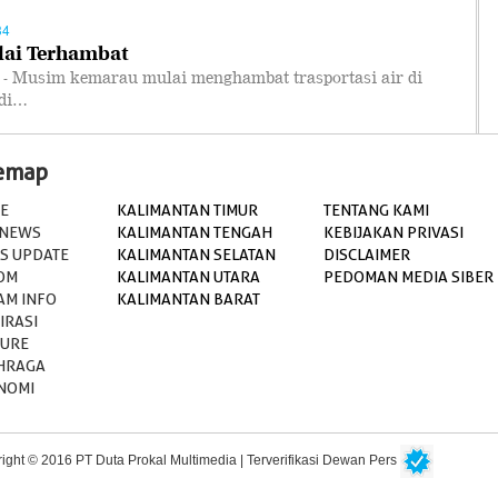
34
lai Terhambat
usim kemarau mulai menghambat trasportasi air di
 di…
temap
E
KALIMANTAN TIMUR
TENTANG KAMI
 NEWS
KALIMANTAN TENGAH
KEBIJAKAN PRIVASI
S UPDATE
KALIMANTAN SELATAN
DISCLAIMER
OM
KALIMANTAN UTARA
PEDOMAN MEDIA SIBER
AM INFO
KALIMANTAN BARAT
IRASI
TURE
HRAGA
NOMI
ight © 2016 PT Duta Prokal Multimedia | Terverifikasi Dewan Pers