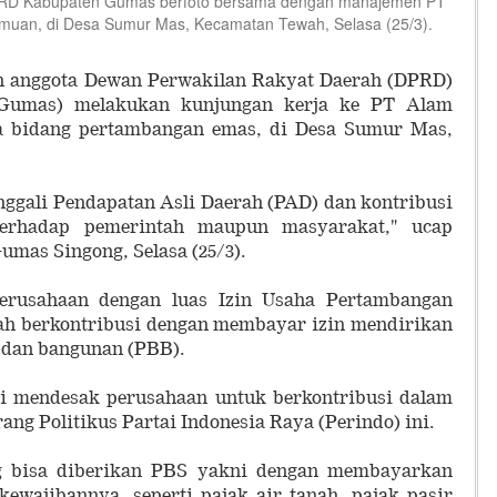
RD Kabupaten Gumas berfoto bersama dengan manajemen PT
emuan, di Desa Sumur Mas, Kecamatan Tewah, Selasa (25/3).
 anggota Dewan Perwakilan Rakyat Daerah (DPRD)
Gumas) melakukan kunjungan kerja ke PT Alam
da bidang pertambangan emas, di Desa Sumur Mas,
ggali Pendapatan Asli Daerah (PAD) dan kontribusi
 terhadap pemerintah maupun masyarakat," ucap
mas Singong, Selasa (25/3).
 perusahaan dengan luas Izin Usaha Pertambangan
udah berkontribusi dengan membayar izin mendirikan
 dan bangunan (PBB).
i mendesak perusahaan untuk berkontribusi dalam
ang Politikus Partai Indonesia Raya (Perindo) ini.
ng bisa diberikan PBS yakni dengan membayarkan
ewajibannya, seperti pajak air tanah, pajak pasir