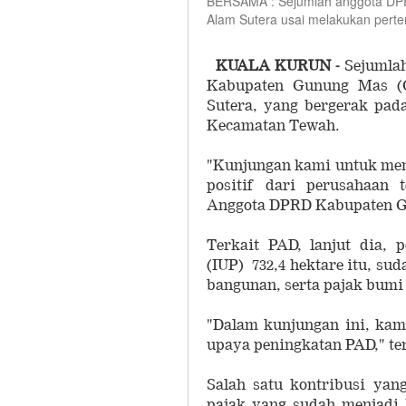
BERSAMA : Sejumlah anggota DP
Alam Sutera usai melakukan pert
KUALA KURUN -
Sejumlah
Kabupaten Gunung Mas (
Sutera, yang bergerak pa
Kecamatan Tewah.
"Kunjungan kami untuk men
positif dari perusahaan
Anggota DPRD Kabupaten Gu
Terkait PAD, lanjut dia,
(IUP) 732,4 hektare itu, s
bangunan, serta pajak bumi
"Dalam kunjungan ini, kam
upaya peningkatan PAD," ter
Salah satu kontribusi ya
pajak yang sudah menjadi k