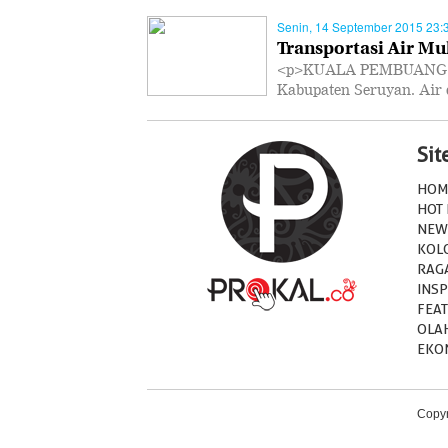
Senin, 14 September 2015 23:
Transportasi Air Mu
<p>KUALA PEMBUANG - M
Kabupaten Seruyan. Air
Si
HOM
HOT
NEW
KOL
RAG
INSP
FEA
OLA
EKO
Copyr