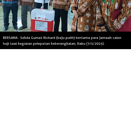
BERSAMA : Sekda Gumas Richard (baju putih) bersama para jamaah calon
haji saat kegiatan pelepasan keberangkatan, Rabu (7/5/2025).