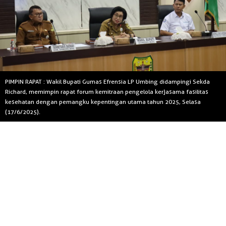
PIMPIN RAPAT : Wakil Bupati Gumas Efrensia LP Umbing didampingi Sekda
Richard, memimpin rapat forum kemitraan pengelola kerjasama fasilitas
kesehatan dengan pemangku kepentingan utama tahun 2025, Selasa
(17/6/2025).