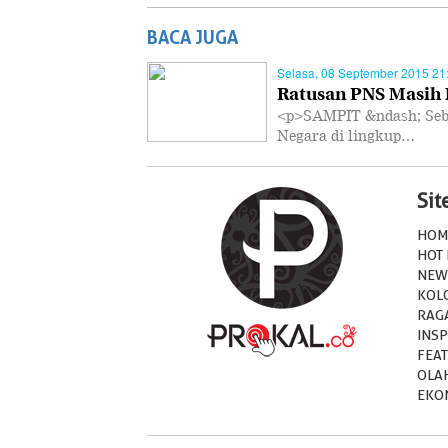
BACA JUGA
Selasa, 08 September 2015 21
Ratusan PNS Masih 
<p>SAMPIT &ndash; Seban
Negara di lingkup…
Si
HOM
HOT
NEW
KOL
RAG
INSP
FEA
OLA
EKO