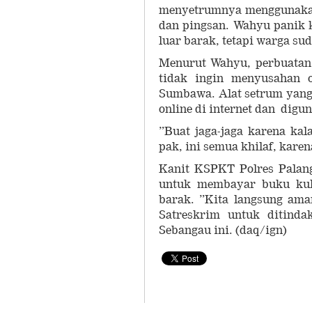
menyetrumnya menggunakan 
dan pingsan. Wahyu panik k
luar barak, tetapi warga s
Menurut Wahyu, perbuatan 
tidak ingin menyusahan 
Sumbawa. Alat setrum yang 
online di internet dan digu
”Buat jaga-jaga karena ka
pak, ini semua khilaf, karen
Kanit KSPKT Polres Palan
untuk membayar buku kuli
barak. ”Kita langsung ama
Satreskrim untuk ditinda
Sebangau ini. (daq/ign)