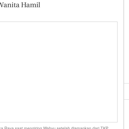
Wanita Hamil
a Raya saat mengiring Wahyu setelah diamankan dari TKP.