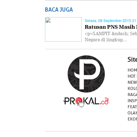
BACA JUGA
Selasa, 08 September 2015 21
Ratusan PNS Masih 
<p>SAMPIT &ndash; Seban
Negara di lingkup…
Si
HOM
HOT
NEW
KOL
RAG
INSP
FEA
OLA
EKO