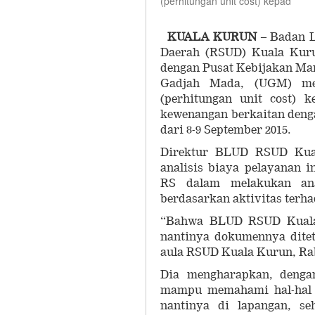
(perhitungan unit cost) kepad
KUALA KURUN
– Badan 
Daerah (RSUD) Kuala Kur
dengan Pusat Kebijakan Ma
Gadjah Mada, (UGM) mela
(perhitungan unit cost) 
kewenangan berkaitan deng
dari 8-9 September 2015.
Direktur BLUD RSUD Kual
analisis biaya pelayanan 
RS dalam melakukan ana
berdasarkan aktivitas terha
“Bahwa BLUD RSUD Kuala 
nantinya dokumennya ditet
aula RSUD Kuala Kurun, Rabu
Dia mengharapkan, dengan
mampu memahami hal-hal y
nantinya di lapangan, se