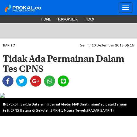
Toggl
navig
HOME
TERPOPULER
INDEX
BARITO
Senin, 10 Desember 2018 09:16
Tidak Ada Permainan Dalam
Tes CPNS
INSPEKSI : Sekda Batara Ir H Jainal Abidin MAP saat meninjau pelaksanaan
test CPNS Batara di Sekolah SMKN 1 Muara Teweh.(RADAR SAMPIT)