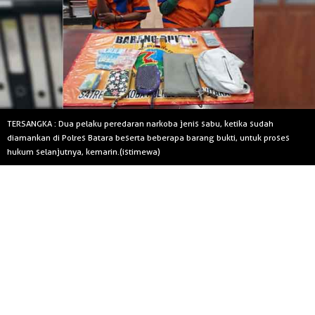
TERSANGKA : Dua pelaku peredaran narkoba jenis sabu, ketika sudah
diamankan di Polres Batara beserta beberapa barang bukti, untuk proses
hukum selanjutnya, kemarin.(istimewa)