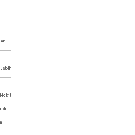
han
 Lebih
 Mobil
pok
a