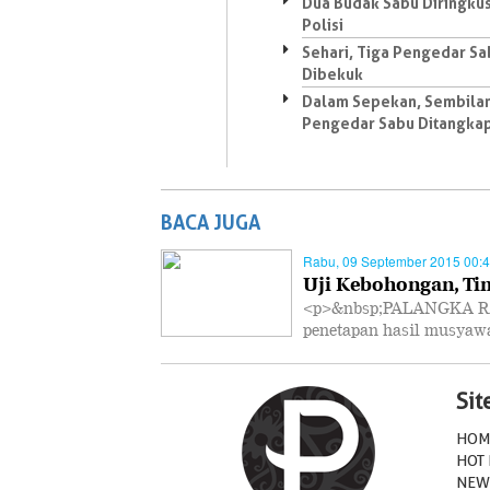
Dua Budak Sabu Diringku
Polisi
Sehari, Tiga Pengedar Sa
Dibekuk
Dalam Sepekan, Sembila
Pengedar Sabu Ditangka
BACA JUGA
Rabu, 09 September 2015 00:
Uji Kebohongan, Ti
<p>&nbsp;PALANGKA RA
penetapan hasil musya
Si
HOM
HOT
NEW