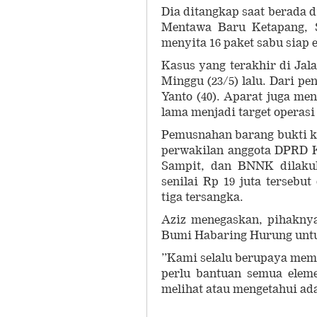
Dia ditangkap saat berada 
Mentawa Baru Ketapang, Sa
menyita 16 paket sabu siap 
Kasus yang terakhir di Jal
Minggu (23/5) lalu. Dari p
Yanto (40). Aparat juga men
lama menjadi target operasi
Pemusnahan barang bukti k
perwakilan anggota DPRD K
Sampit, dan BNNK dilakuka
senilai Rp 19 juta terseb
tiga tersangka.
Aziz menegaskan, pihakny
Bumi Habaring Hurung untu
”Kami selalu berupaya meme
perlu bantuan semua elem
melihat atau mengetahui ad