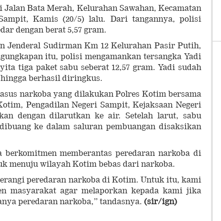
di Jalan Bata Merah, Kelurahan Sawahan, Kecamatan
mpit, Kamis (20/5) lalu. Dari tangannya, polisi
edar dengan berat 5,57 gram.
an Jenderal Sudirman Km 12 Kelurahan Pasir Putih,
engungkapan itu, polisi mengamankan tersangka Yadi
yita tiga paket sabu seberat 12,57 gram. Yadi sudah
 hingga berhasil diringkus.
asus narkoba yang dilakukan Polres Kotim bersama
otim, Pengadilan Negeri Sampit, Kejaksaan Negeri
n dengan dilarutkan ke air. Setelah larut, sabu
ut dibuang ke dalam saluran pembuangan disaksikan
a berkomitmen memberantas peredaran narkoba di
k menuju wilayah Kotim bebas dari narkoba.
rangi peredaran narkoba di Kotim. Untuk itu, kami
en masyarakat agar melaporkan kepada kami jika
anya peredaran narkoba,” tandasnya.
(sir/ign)