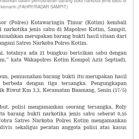
adirkan dalam pemusnahan barang bukti narkoba jenis sabu di
ng kemarin.(FAHRY/RADAR SAMPIT)
or (Polres) Kotawaringin Timur (Kotim) kembali
narkotika jenis sabu di Mapolres Kotim, Sampit,
usnahkan merupakan barang bukti hasil sitaan dari
angani Satres Narkoba Polres Kotim.
i, totalnya ada 21 bungkus berisikan sabu dengan
ram,” kata Wakapolres Kotim Kompol Aziz Septiadi,
pun, pemusnahan barang bukti itu merupakan hasil
 berbeda dengan tiga tersangka. Pengungkapan
lik Riwut Km 3,3, Kecamatan Baamang, Senin (17/5)
but, polisi mengamankan seorang tersangka, Roly
ta barang bukti narkotika jenis sabu seberat 0,55
Cobra Satres Narkoba Polres Kotim mengamankan
divis sekaligus pecatan anggota polisi atas kasus