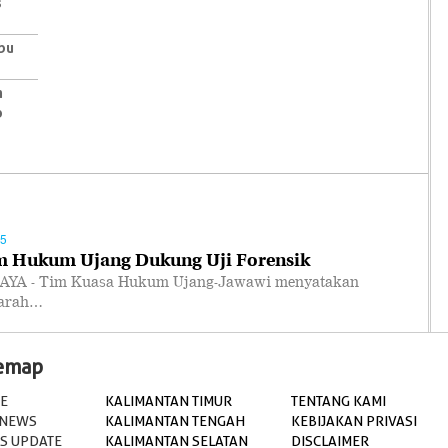
s
bu
n
p
45
m Hukum Ujang Dukung Uji Forensik
YA - Tim Kuasa Hukum Ujang-Jawawi menyatakan
warah…
temap
E
KALIMANTAN TIMUR
TENTANG KAMI
 NEWS
KALIMANTAN TENGAH
KEBIJAKAN PRIVASI
S UPDATE
KALIMANTAN SELATAN
DISCLAIMER