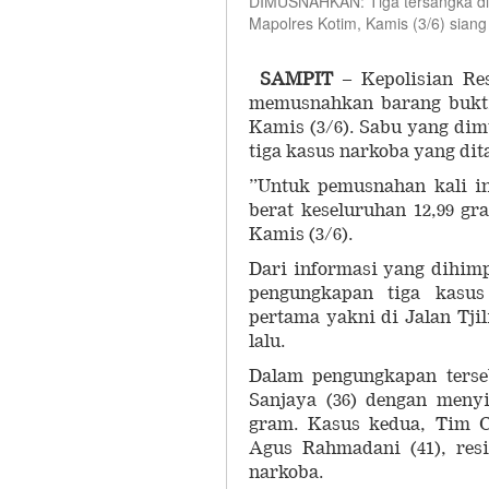
DIMUSNAHKAN: Tiga tersangka dih
Mapolres Kotim, Kamis (3/6) sia
SAMPIT
– Kepolisian Res
memusnahkan barang bukti 
Kamis (3/6). Sabu yang dim
tiga kasus narkoba yang dit
”Untuk pemusnahan kali in
berat keseluruhan 12,99 g
Kamis (3/6).
Dari informasi yang dihim
pengungkapan tiga kasus
pertama yakni di Jalan Tji
lalu.
Dalam pengungkapan terse
Sanjaya (36) dengan menyi
gram. Kasus kedua, Tim 
Agus Rahmadani (41), resi
narkoba.