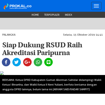
Toggl
navig
HOME
TERPOPULER
INDEX
PALANGKA
Selasa, 15 Oktober 2019 14:41
Siap Dukung RSUD Raih
Akreditasi Paripurna
BERSAMA: Ketua DPRD Kabupaten Gumas Akerman Sahidar didampingi Wakil
Ketua I Binartha, dan Wakil Ketua II Neni Yuliani, berfoto bersama dengan
anggota DPRD lainnya, belum lama ini.(ARHAM SAID/RADAR SAMPIT)