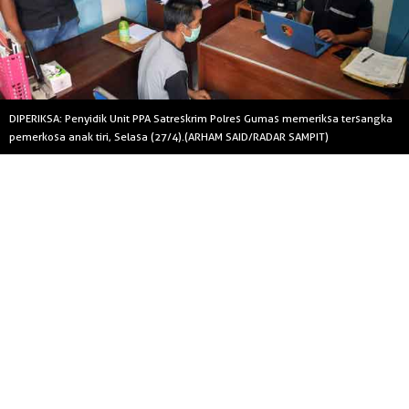
DIPERIKSA: Penyidik Unit PPA Satreskrim Polres Gumas memeriksa tersangka
pemerkosa anak tiri, Selasa (27/4).(ARHAM SAID/RADAR SAMPIT)