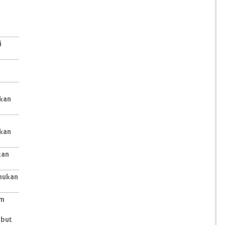
i
s
kan
kan
kan
emukan
um
ebut