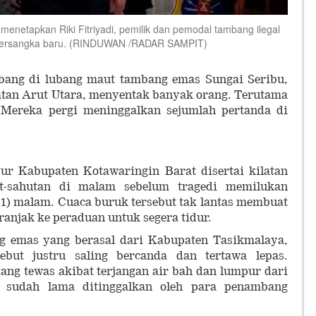
etapkan Riki Fitriyadi, pemilik dan pemodal tambang ilegal
i tersangka baru. (RINDUWAN /RADAR SAMPIT)
bang di lubang maut tambang emas Sungai Seribu,
tan Arut Utara, menyentak banyak orang. Terutama
Mereka pergi meninggalkan sejumlah pertanda di
r Kabupaten Kotawaringin Barat disertai kilatan
t-sahutan di malam sebelum tragedi memilukan
7/11) malam. Cuaca buruk tersebut tak lantas membuat
ranjak ke peraduan untuk segera tidur.
g emas yang berasal dari Kabupaten Tasikmalaya,
ebut justru saling bercanda dan tertawa lepas.
ng tewas akibat terjangan air bah dan lumpur dari
g sudah lama ditinggalkan oleh para penambang