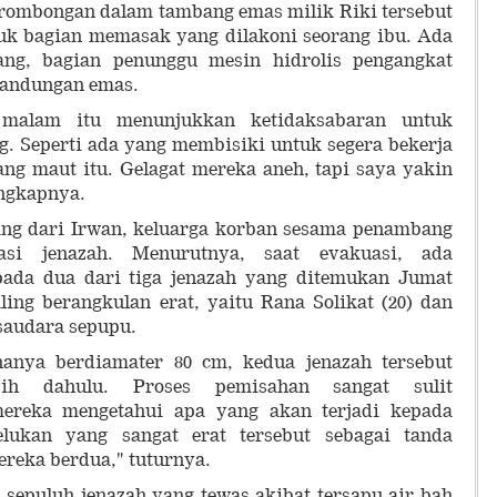
 rombongan dalam tambang emas milik Riki tersebut
uk bagian memasak yang dilakoni seorang ibu. Ada
ng, bagian penunggu mesin hidrolis pengangkat
 kandungan emas.
malam itu menunjukkan ketidaksabaran untuk
. Seperti ada yang membisiki untuk segera bekerja
ng maut itu. Gelagat mereka aneh, tapi saya yakin
ungkapnya.
ang dari Irwan, keluarga korban sesama penambang
si jenazah. Menurutnya, saat evakuasi, ada
da dua dari tiga jenazah yang ditemukan Jumat
aling berangkulan erat, yaitu Rana Solikat (20) dan
saudara sepupu.
anya berdiamater 80 cm, kedua jenazah tersebut
bih dahulu. Proses pemisahan sangat sulit
ereka mengetahui apa yang akan terjadi kepada
lukan yang sangat erat tersebut sebagai tanda
ereka berdua," tuturnya.
 sepuluh jenazah yang tewas akibat tersapu air bah