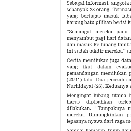
Sebagai informasi, anggota
sebanyak 23 orang. Termas
yang bertugas masuk luba
karung batu pilihan berisi
”Semangat mereka pada 
menyambut pagi hari datang
dan masuk ke lubang tamba
ini sudah takdir mereka,” 
Cerita memilukan juga dat
yang ikut dalam evakua
pemandangan memilukan pa
(20/11) lalu. Dua jenazah s
Nurhidayat (26). Keduanya 
Mengingat lubang utama h
harus dipisahkan terle
dilakukan. ”Tampaknya m
mereka. Dimungkinkan pe
lepasnya nyawa dari raga m
Sampai kemarin, tujuh dari