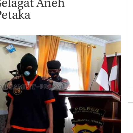
elagat Aneh
Petaka