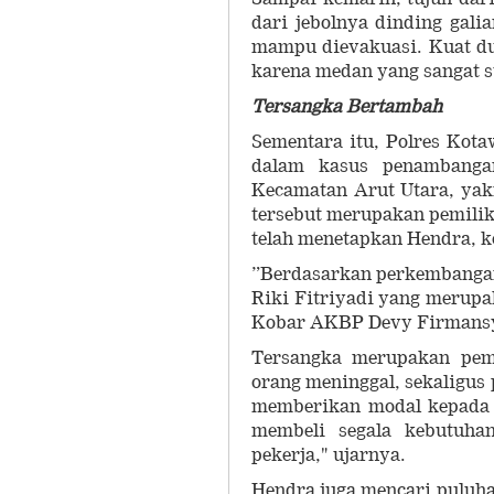
dari jebolnya dinding gal
mampu dievakuasi. Kuat dug
karena medan yang sangat 
Tersangka Bertambah
Sementara itu, Polres Kot
dalam kasus penambangan
Kecamatan Arut Utara, yak
tersebut merupakan pemilik
telah menetapkan Hendra, k
”Berdasarkan perkembangan 
Riki Fitriyadi yang merupa
Kobar AKBP Devy Firmansya
Tersangka merupakan pem
orang meninggal, sekaligus
memberikan modal kepada 
membeli segala kebutuha
pekerja," ujarnya.
Hendra juga mencari puluha